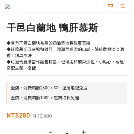
干邑白蘭地 鴨肝慕斯
◆含有干邑白蘭地香氣的奶油質地鴨雞肝慕斯
◆這款慕斯混合鴨和雞肝，圓潤而順滑的口感，餘韻散發淡淡酒
香，別具風味
◆可適合直接當作麵包抹醬，也可用於前菜沙拉、小點心，或是
搭配主菜、燉飯
全店，消費滿額2500，單一溫層宅配免運
全店，消費滿額1000，超商取貨免運
NT$300
NT$280