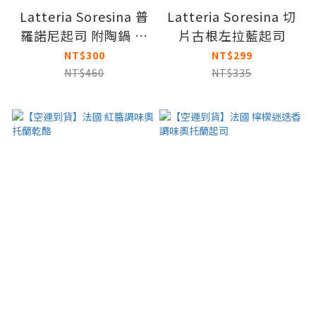
Latteria Soresina 普
Latteria Soresina 切
羅諾尼起司 附陶鍋 可
片古根左拉藍起司
以直接放進烤箱或微波
NT$300
NT$299
加熱
NT$460
NT$335