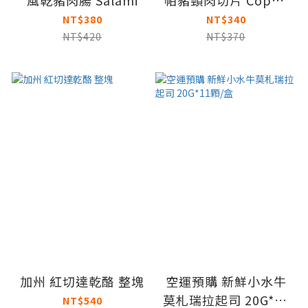
風乾豬肉腸 Salami
帕豬頸肉切片 Coppa
火腿 豬頸生火腿
NT$380
NT$340
NT$420
NT$370
加州 紅切達乾酪 整塊
空運預購 新鮮小水牛
莫札瑞拉起司 20G*11
NT$540