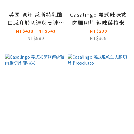
英國 陳年 萊斯特乳酪
Casalingo 義式辣味豬
口感介於切達與高達之
肉腸切片 辣味薩拉米
間 Aged Leicester
NT$438 ~ NT$543
NT$239
NT$589
NT$305