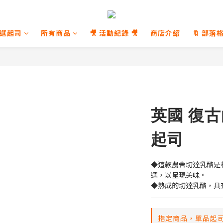
選起司
所有商品
🎥 活動紀錄 🎥
商店介紹
🔖 部落格
英國 復
起司
◆這款農舍切達乳酪是
選，以呈現美味。
◆熟成的切達乳酪，具
指定商品，單品起司