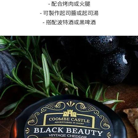
- 配合烤肉或火腿
- 可製作起司醬或起司湯
- 搭配波特酒或黑啤酒