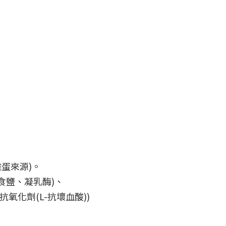
蛋來源)。
食鹽、凝乳酶)、
化劑(L-抗壞血酸))