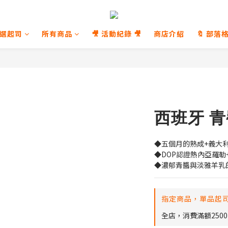
選起司
所有商品
🎥 活動紀錄 🎥
商店介紹
🔖 部落格
西班牙 
◆五個月的熟成+義大
◆DOP認證熱內亞羅勒
◆濃郁青醬與淡雅羊乳
指定商品，單品起司
全店，消費滿額250