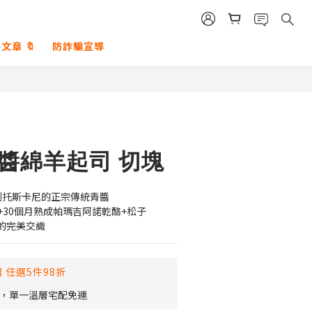
文章 🔖
防詐騙宣導
青醬綿羊起司 切塊
利托斯卡尼的正宗傳統青醬
+30個月熟成帕瑪吉阿諾乾酪+松子
的完美交織
 任選5件98折
0，單一溫層宅配免運