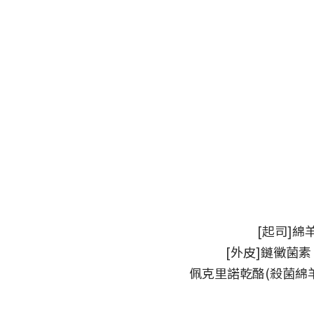
[起司]
[外皮]鏈黴菌
佩克里諾乾酪(殺菌綿