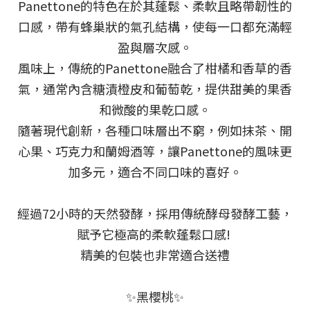
Panettone的特色在於其蓬鬆、柔軟且略帶韌性的
口感，帶有蜂巢狀的氣孔結構，使每一口都充滿輕
盈與層次感。
風味上，傳統的Panettone融合了柑橘和香草的香
氣，通常內含糖漬橙皮和葡萄乾，提供甜美的果香
和微酸的果乾口感。
隨著現代創新，各種口味層出不窮，例如抹茶、開
心果、巧克力和蘭姆酒等，讓Panettone的風味更
加多元，適合不同口味的喜好。
經過72小時的天然發酵，採用傳統酵母發酵工藝，
賦予它極高的柔軟蓬鬆口感!
精美的包裝也非常適合送禮
✨黑櫻桃✨