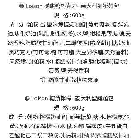
🟠 Loison 鹹焦糖巧克力- 義大利聖誕麵包
規 格 : 600g
成 分 : 麵粉.蛋.鹽味焦糖奶油餡[葡萄糖漿.糖.鮮乳
油.焦化奶油(乳脂.脫脂奶粉).水.鹽.柑橘果膠.焦糖.天
然香料.脂肪酸甘油酯.己二烯酸鉀(防腐劑)].糖.奶油.
黑巧克力(可可膏.糖.可可脂.大豆卵磷脂.天然香料).
天然酵母(麵粉.水).脂肪酸甘油酯.轉化糖漿(糖.水).
蛋黃.鹽.天然香料
*脂肪酸甘油酯:植物來源
🟠 Loison 糖漬檸檬- 義大利聖誕麵包
規 格 : 600g
成 分 : 麵粉.檸檬奶油餡[葡萄糖漿.糖.水.檸檬皮.蛋
黃.奶油.乙醇.檸檬酒(水.糖.酒精.檸檬皮).牛乳蛋白.
乙醯化己二酸二澱粉.乳清粉.柑橘果膠.脂肪酸甘油