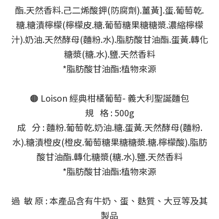
酯.天然香料.己二烯酸鉀(防腐劑).薑黃].蛋.葡萄乾.
糖.糖漬檸檬(檸檬皮.糖.葡萄糖果糖糖漿.濃縮檸檬
汁).奶油.天然酵母(麵粉.水).脂肪酸甘油酯.蛋黃.轉化
糖漿(糖.水).鹽.天然香料
*脂肪酸甘油酯:植物來源
🟠 Loison 經典柑橘葡萄- 義大利聖誕麵包
規 格 : 500g
成 分 : 麵粉.葡萄乾.奶油.糖.蛋黃.天然酵母(麵粉.
水).糖漬橙皮(橙皮.葡萄糖果糖糖漿.糖.檸檬酸).脂肪
酸甘油酯.轉化糖漿(糖.水).鹽.天然香料
*脂肪酸甘油酯:植物來源
過 敏 原 : 本產品含有牛奶、蛋、麩質、大豆等及其
製品