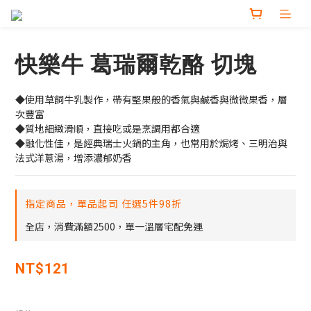
快樂牛 葛瑞爾乾酪 切塊
◆使用草飼牛乳製作，帶有堅果般的香氣與鹹香與微微果香，層
次豐富
◆質地細緻滑順，直接吃或是烹調用都合適
◆融化性佳，是經典瑞士火鍋的主角，也常用於焗烤、三明治與
法式洋蔥湯，增添濃郁奶香
指定商品，單品起司 任選5件98折
全店，消費滿額2500，單一溫層宅配免運
NT$121