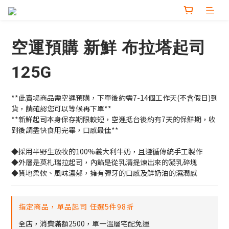
空運預購 新鮮 布拉塔起司
125G
**此賣場商品需空運預購，下單後約需7-14個工作天(不含假日)到
貨，請確認您可以等候再下單**
**新鮮起司本身保存期限較短，空運抵台後約有7天的保鮮期，收
到後請盡快食用完畢，口感最佳**
◆採用半野生放牧的100%義大利牛奶，且遵循傳統手工製作
◆外層是莫札瑞拉起司，內餡是從乳清提煉出來的凝乳碎塊
◆質地柔軟、風味濃郁，擁有彈牙的口感及鮮奶油的濕潤感
指定商品，單品起司 任選5件98折
全店，消費滿額2500，單一溫層宅配免運