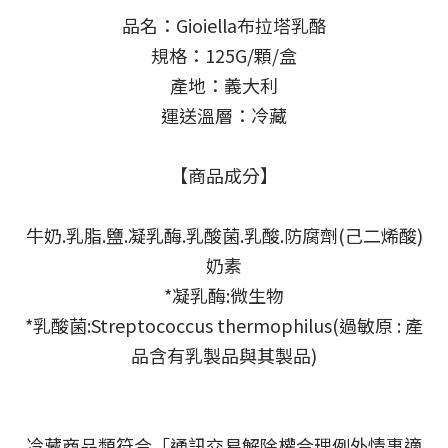
品名：Gioiella布拉塔乳酪
規格：125G/顆/盒
產地：義大利
運送溫層：冷藏
【商品成分】
牛奶.乳脂.鹽.凝乳酶.乳酸菌.乳酸.防腐劑(己二烯酸)
奶素
*凝乳酶:微生物
*乳酸菌:Streptococcus thermophilus(過敏原 : 產
品含有乳製品與其製品)
冷藏商品類符合「通訊交易解除權合理例外情事適