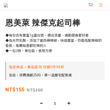
恩美萊 辣傑克起司棒
◆每包含有豐富7g蛋白質，適合孩童、運動健身愛好者
◆為天然乳酪，添加了墨西哥辣椒，味道豐富，奶香搭配辣椒的
香氣，推薦給喜歡吃辣的人
◆一包3條，單包裝，食用方便
指定商品，單品起司 任選5件98折
全店，消費滿額2500，單一溫層宅配免運
NT$160
NT$155