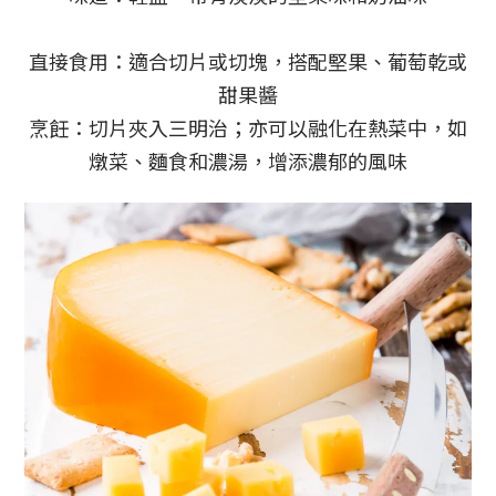
直接食用：適合切片或切塊，搭配堅果、葡萄乾或
甜果醬
烹飪：切片夾入三明治；亦可以融化在熱菜中，如
燉菜、麵食和濃湯，增添濃郁的風味