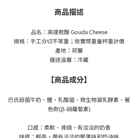
商品描述
品名：高達乾酪 Gouda Cheese
規格：手工分切不等重；依實際重量秤重計價
產地：荷蘭
運送溫層：冷藏
【商品成分】
巴氏殺菌牛奶、鹽、乳酸菌、微生物凝乳酵素、著
色劑(β-胡蘿蔔素)
口感：柔軟、滑順，有淡淡的奶香
味道：輕盈，帶有淡淡的堅果味和奶油味