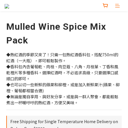
Mulled Wine Spice Mix
Pack
◆熱紅酒的季節又來了！只需一包熱紅酒香料包，搭配750ml的
紅酒（一大瓶），即可輕鬆製作。
◆香料包內含葡萄乾、肉桂、肉豆蔻、八角、月桂葉、丁香和風
乾橙片等多種香料。選擇紅酒時，不必追求高級，只要選擇口感
順口的即可。
◆也可以切一些新鮮的蘋果和柳橙，或是加入新鮮果汁(蘋果、柳
橙、葡萄都相當合適)
◆無論是獨自享用、與好友分享，或是與一群人聚會，都能輕鬆
煮出一杯暖呼呼的熱紅酒，方便又美味。
Free Shipping for Single Temperature Home Delivery on