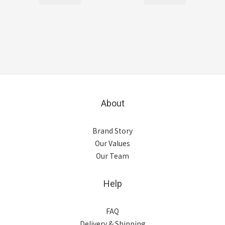
About
Brand Story
Our Values
Our Team
Help
FAQ
Delivery & Shipping