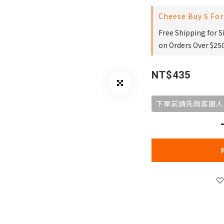
Cheese Buy 5 For
Free Shipping for 
on Orders Over $25
NT$435
下單前請先與客服人