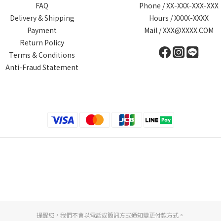
FAQ
Phone / XX-XXX-XXX-XXX
Delivery & Shipping
Hours / XXXX-XXXX
Payment
Mail / XXX@XXXX.COM
Return Policy
Terms & Conditions
Anti-Fraud Statement
提醒您，我們不會以電話或簡訊方式通知變更付款方式。