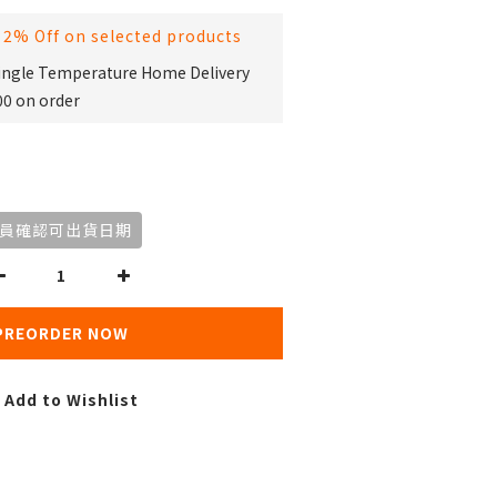
 2% Off on selected products
Single Temperature Home Delivery
00 on order
員確認可出貨日期
PREORDER NOW
Add to Wishlist