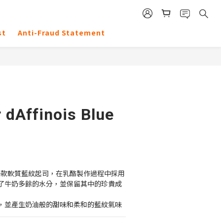
st
Anti-Fraud Statement
 dAffinois Blue
eu 是一款軟質藍紋起司，在乳酪製作過程中採用
了牛奶多餘的水分，並保留其中的珍貴成
，並產生奶油般的甜味和柔和的藍紋氣味