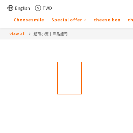
English
TWD
Cheesesmile
Special offer
cheese box
c
View All
起司小賣 | 單品起司