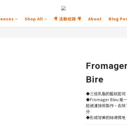
heeses
Shop All
🎥 活動紀錄 🎥
About
Blog Po
Fromager
Bire
◆三倍乳脂的藍紋起司
◆Fromager Bl
超過濾技術製作，去除
分
◆形成甘美的絲滑質地