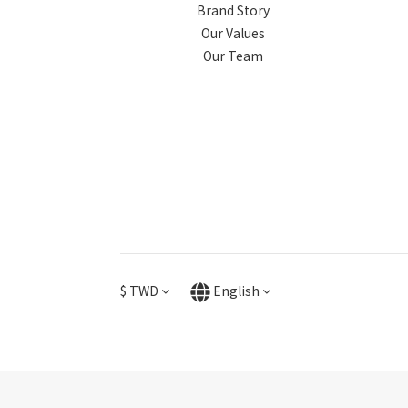
Brand Story
Our Values
Our Team
$
TWD
English