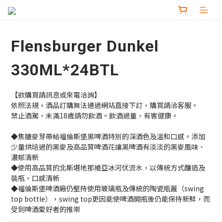
Flensburger Dunkel
330ML*24BTL
【欲購買請訊息或來電洽詢】
依照法規，酒品訂購無法通過網站直接下訂，購買請洽客服。
禁止酒駕，未滿18歲請勿飲酒。飲酒過量，有害健康。
◆焦糖麥芽帶給福倫斯堡黑啤酒特別的深酒色及溫和口感。添加
少量烘培過的黑麥及高品質啤酒花讓黑啤酒有淡淡的黑麥風味、
濃郁清新
◆使用高品質的北斯堪地那維亞冰河伏流水，以傳統方式釀造及
裝瓶，口感清新
◆福倫斯堡啤酒廠仍堅持使用玻璃瓶及傳統的陶瓷瓶蓋（swing 
top bottle），swing top更因能使啤酒開瓶後仍能保持新鮮，而
受到啤酒愛好者的推崇