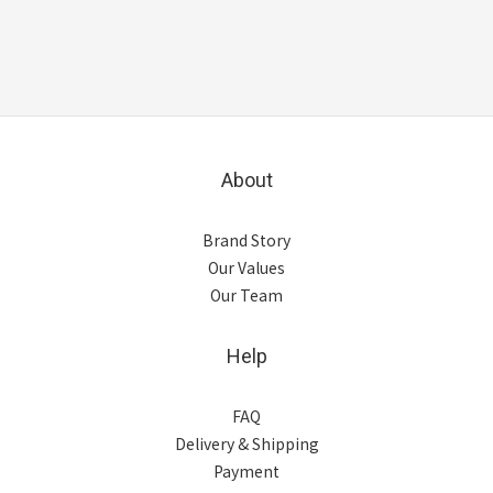
About
Brand Story
Our Values
Our Team
Help
FAQ
Delivery & Shipping
Payment