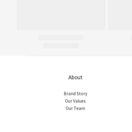
About
Brand Story
Our Values
Our Team