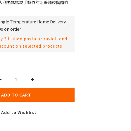
大利老媽媽親手製作的溫暖麵餃與麵條！
Single Temperature Home Delivery
00 on order
 3 Italian pasta or ravioli and
iscount on selected products
ADD TO CART
Add to Wishlist