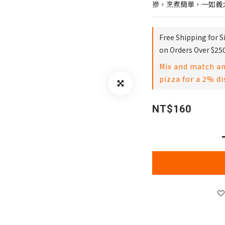
摻，烹煮簡單，一如義
Free Shipping for 
on Orders Over $25
Mix and match any
pizza for a 2% d
NT$160