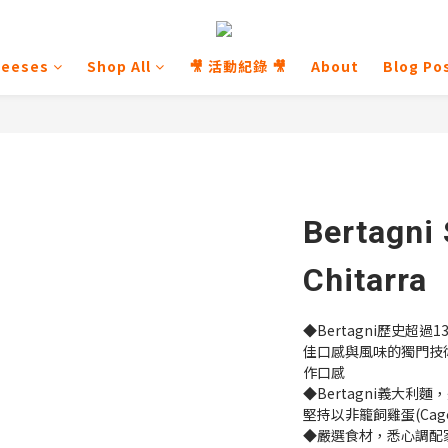
heeses
Shop All
🎥 活動紀錄 🎥
About
Blog Po
Bertagni 
Chitarra
◆Bertagni歷史超
佳口感與風味的獨門技
作口感
◆Bertagni義大
堅持以非籠飼雞蛋(Cage
◆嚴選食材，悉心調配