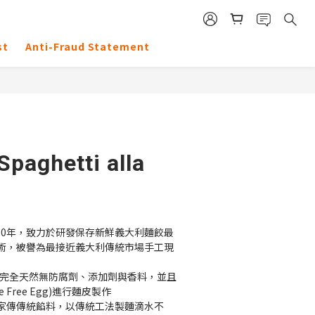
st
Anti-Fraud Statement
Spaghetti alla
過130年，致力於研發保存新鮮義大利麵餃最
術，被譽為最接近義大利傳統市場手工現
利麵，完全天然無防腐劑、添加劑與香料，並且
 Free Egg)進行麵皮製作
家傳傳統餡料，以傳統工法製麵滴水不