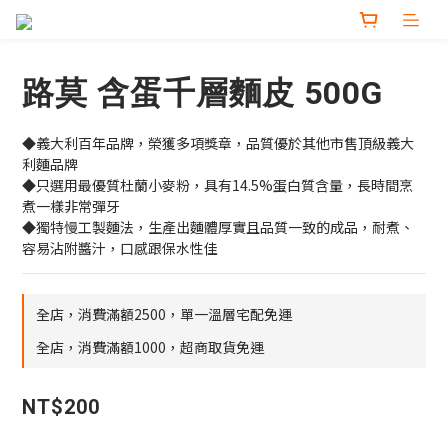
路莫 含蛋千層麵皮 500G
◆義大利百年品牌，榮獲多項獎章，品質優於其他市售頂級義大
利麵品牌
◆只選用最優質杜蘭小麥粉，具有14.5%蛋白質含量，長時間烹
煮一樣非常彈牙
◆獨特慢工製麵法，生產出麵體厚實且品質一致的成品，耐煮、
容易沾附醬汁，口感跟保水性佳
全店，消費滿額2500，單一溫層宅配免運
全店，消費滿額1000，超商取貨免運
NT$200