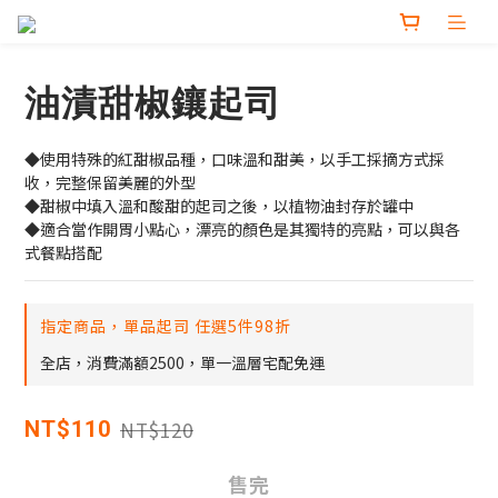
油漬甜椒鑲起司
◆使用特殊的紅甜椒品種，口味溫和甜美，以手工採摘方式採
收，完整保留美麗的外型
◆甜椒中填入溫和酸甜的起司之後，以植物油封存於罐中 
◆適合當作開胃小點心，漂亮的顏色是其獨特的亮點，可以與各
式餐點搭配
指定商品，單品起司 任選5件98折
全店，消費滿額2500，單一溫層宅配免運
NT$120
NT$110
售完