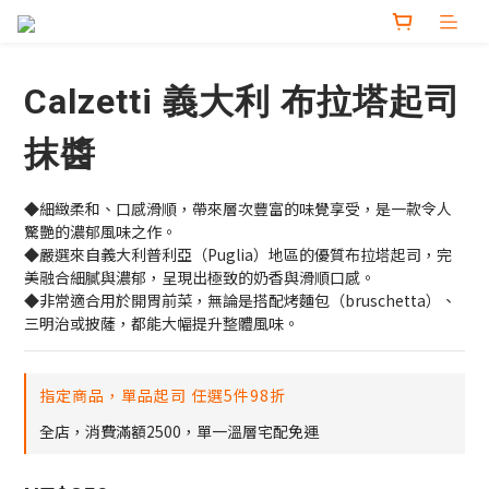
Calzetti 義大利 布拉塔起司
抹醬
◆細緻柔和、口感滑順，帶來層次豐富的味覺享受，是一款令人
驚艷的濃郁風味之作。
◆嚴選來自義大利普利亞（Puglia）地區的優質布拉塔起司，完
美融合細膩與濃郁，呈現出極致的奶香與滑順口感。
◆非常適合用於開胃前菜，無論是搭配烤麵包（bruschetta）、
三明治或披薩，都能大幅提升整體風味。
指定商品，單品起司 任選5件98折
全店，消費滿額2500，單一溫層宅配免運