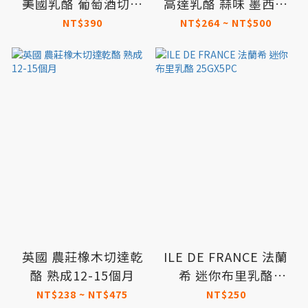
美國乳酪 葡萄酒切達
高達乳酪 蒜味 墨西哥
乳酪
辣椒 紅香蒜 芥末風味
NT$390
NT$264 ~ NT$500
葫蘆巴風味
英國 農莊橡木切達乾
ILE DE FRANCE 法蘭
酪 熟成12-15個月
希 迷你布里乳酪
25GX5PC
NT$238 ~ NT$475
NT$250